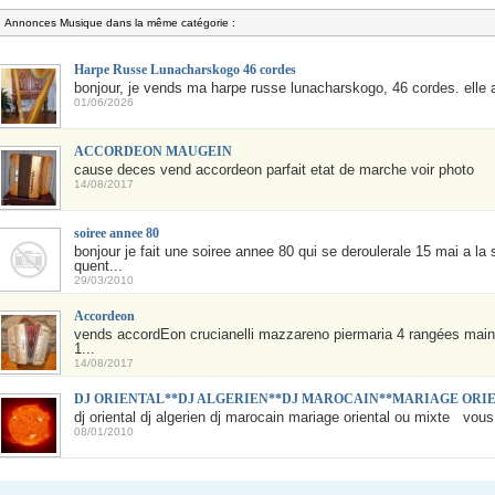
Annonces Musique dans la même catégorie :
Harpe Russe Lunacharskogo 46 cordes
bonjour, je vends ma harpe russe lunacharskogo, 46 cordes. elle a 
01/06/2026
ACCORDEON MAUGEIN
cause deces vend accordeon parfait etat de marche voir photo
14/08/2017
soiree annee 80
bonjour je fait une soiree annee 80 qui se deroulerale 15 mai a la
quent...
29/03/2010
Accordeon
vends accordÉon crucianelli mazzareno piermaria 4 rangées main
1...
14/08/2017
DJ ORIENTAL**DJ ALGERIEN**DJ MAROCAIN**MARIAGE ORI
dj oriental dj algerien dj marocain mariage oriental ou mixte vous
08/01/2010