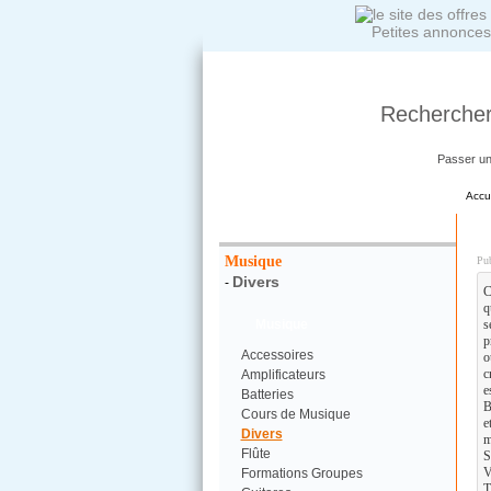
Petites annonces
Rechercher
Passer u
Accu
Votre Recherche :
D
Musique
Pub
Divers
-
C
q
Musique
s
p
Accessoires
o
c
Amplificateurs
e
Batteries
B
Cours de Musique
e
Divers
m
Flûte
S
V
Formations Groupes
T