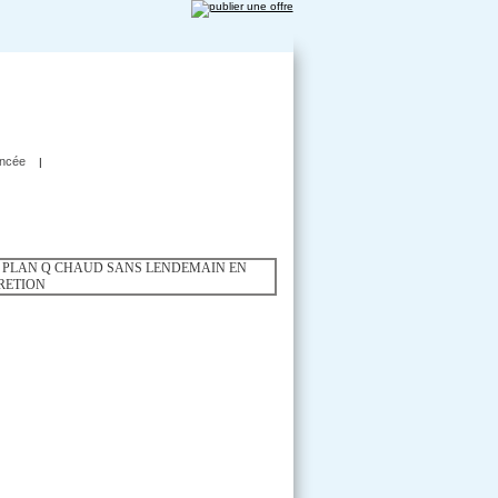
ncée
|
E DISCRETION