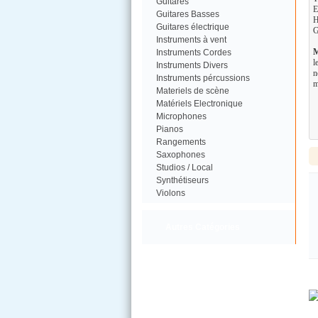
Guitares
E
Guitares Basses
H
Guitares électrique
G
Instruments à vent
M
Instruments Cordes
l
Instruments Divers
n
Instruments pércussions
m
Materiels de scène
Matériels Electronique
Microphones
Pianos
Rangements
Saxophones
Studios / Local
Synthétiseurs
Violons
Autres Catégories