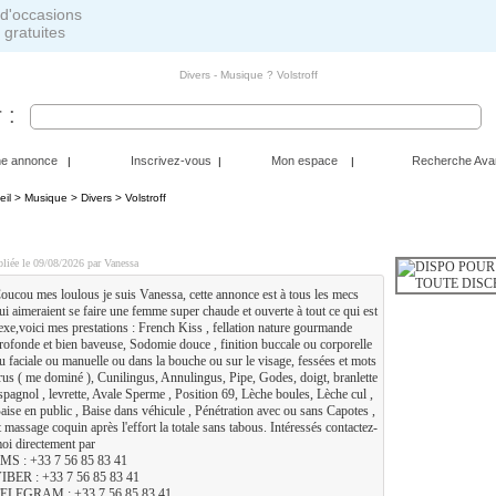
 gratuites
Divers - Musique ? Volstroff
 :
ne annonce
Inscrivez-vous
Mon espace
Recherche Ava
|
|
|
eil
>
Musique
>
Divers
> Volstroff
ISPO POUR PLAN Q CHAUD SANS LENDEMAIN EN TOUT
liée le 09/08/2026 par Vanessa
oucou mes loulous je suis Vanessa, cette annonce est à tous les mecs
ui aimeraient se faire une femme super chaude et ouverte à tout ce qui est
exe,voici mes prestations : French Kiss , fellation nature gourmande
rofonde et bien baveuse, Sodomie douce , finition buccale ou corporelle
u faciale ou manuelle ou dans la bouche ou sur le visage, fessées et mots
rus ( me dominé ), Cunilingus, Annulingus, Pipe, Godes, doigt, branlette
spagnol , levrette, Avale Sperme , Position 69, Lèche boules, Lèche cul ,
aise en public , Baise dans véhicule , Pénétration avec ou sans Capotes ,
t massage coquin après l'effort la totale sans tabous. Intéressés contactez-
oi directement par
MS : +33 7 56 85 83 41
IBER : +33 7 56 85 83 41
ELEGRAM : +33 7 56 85 83 41