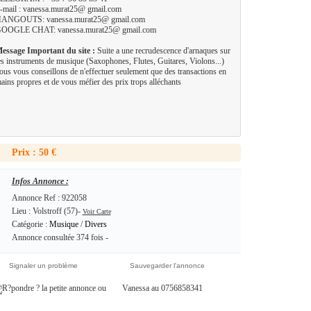
-mail : vanessa.murat25@ gmail.com
ANGOUTS: vanessa.murat25@ gmail.com
OOGLE CHAT: vanessa.murat25@ gmail.com
essage Important du site :
Suite a une recrudescence d'arnaques sur
es instruments de musique (Saxophones, Flutes, Guitares, Violons...)
ous vous conseillons de n'effectuer seulement que des transactions en
ains propres et de vous méfier des prix trops alléchants
Prix : 50 €
Infos Annonce :
Annonce Ref : 922058
Lieu : Volstroff (57)-
Voir Carte
Catégorie :
Musique
/
Divers
Annonce consultée 374 fois -
Signaler un problème
Sauvegarder l'annonce
ou
Vanessa au 0756858341