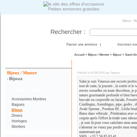
Petites annonces gratuites
Bijoux - B
Rechercher :
Passer une annonce
Inscrivez-vo
|
Accueil
>
Bijoux / Montre
>
Bijoux
> Saint-Gr
Votre Recherche :
DISPO POUR PLAN Q C
Bijoux / Montre
Publiée le 05/08/2026 par Vanessa
Bijoux
-
Salut je suis Vanessa une escorte profe
tout de suite, la journée , la soirée et l
Bijoux / Montre
envies sexuelles en toute discrétion, je p
nature gourmande profonde et bien bave
Accessoires Montres
buccale ou corporelle ou faciale, Fessée
Cunilingus, Annulingus, pipe, godes , doi
Bagues
Avale Sperme , Position 69 , Lèche boule
Bijoux
Baise dans véhicule , Pénétration avec 
Divers
coquin après l'effort la totale sans tabous
Horloges
, je suis là pour vous satisfaire mon ann
Montres
s'abstenir ne venez pas perdre mon temp
maintenant par
SMS : +33 7 56 85 83 41