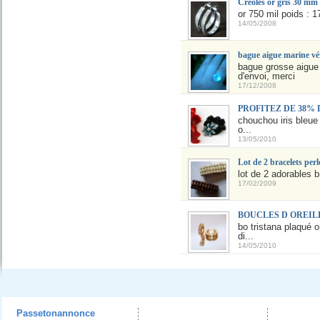
Créoles or gris 30 mm
or 750 mil poids : 1
14/05/2008
bague aigue marine vér
bague grosse aigue m
d'envoi, merci
17/12/2008
PROFITEZ DE 38%
chouchou iris bleue 
o...
13/05/2010
Lot de 2 bracelets perle
lot de 2 adorables b
17/02/2009
BOUCLES D OREILL
bo tristana plaqué 
di...
14/05/2010
Passetonannonce