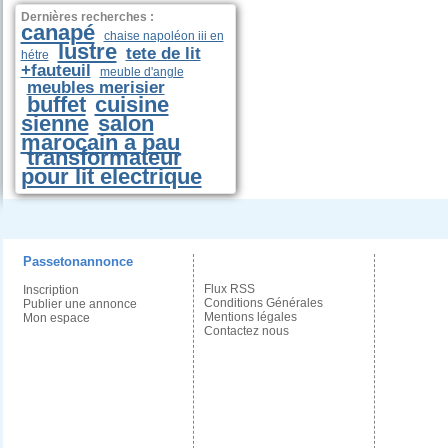
Dernières recherches :
canapé
chaise napoléon iii en
lustre
tete de lit
hétre
+fauteuil
meuble d'angle
meubles merisier
buffet
cuisine
sienne
salon
marocain a pau
transformateur
pour lit electrique
Passetonannonce
Flux RSS
Inscription
Conditions Générales
Publier une annonce
Mentions légales
Mon espace
Contactez nous