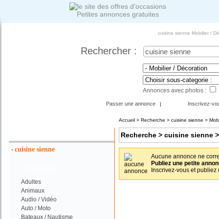
Petites annonces gratuites
cuisine sienne Mobilier / 
Rechercher :
Annonces avec photos :
Passer une annonce
Inscrivez-vo
|
Accueil
>
Recherche
> cuisine sienne > Mobil
Votre Recherche :
Recherche
> cuisine sienne >
cuisine sienne
-
Aucune annonce ne corres
Publiez une petite annon
Catégories
Inscrivez-vous et publiez
Adultes
Animaux
Audio / Vidéo
Auto / Moto
Bateaux / Nautisme