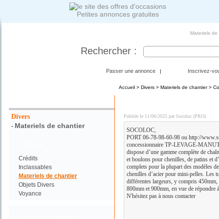
Petites annonces gratuites
Materiels de
Rechercher :
Passer une annonce
Inscrivez-vo
|
Accueil
>
Divers
>
Materiels de chantier
> Co
Votre Recherche :
TRAINS DE ROULEMENT
Divers
Publiée le 11/06/2025 par Socoloc (PRO)
Materiels de chantier
-
SOCOLOC,
PORT 06-78-98-60-98 ou http://www.so
Divers
concessionnaire TP-LEVAGE-MAN
dispose d’une gamme complète de chaîne
Crédits
et boulons pour chenilles, de patins et d
complets pour la plupart des modèles de
Inclassables
chenilles d’acier pour mini-pelles. Les t
Materiels de chantier
différentes largeurs, y compris 450
Objets Divers
800mm et 900mm, en vue de répondre à 
Voyance
N'hésitez pas à nous contacter
Autres Catégories