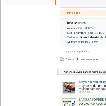
Prix : 0 €
Infos Annonce :
Annonce Ref : 284885
Lieu : Concarneau (29)-
Voir Carte
Catégorie :
Divers
/
Materiels de ch
Annonce consultée 711 fois -
Signaler un problème
ou
S
Annonces Divers dans la même catégor
Broyeur horizontal ag
broyeur horizontal
rouleau palpeur dep
28/08/2017
LAMES A SOUDER 
socoloc, concession