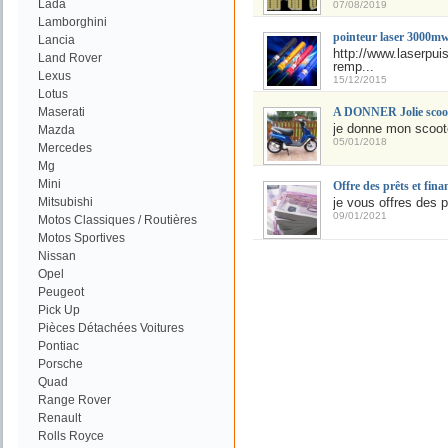
Lada
07/08/2019
Lamborghini
pointeur laser 3000m
Lancia
http://www.laserpui
Land Rover
remp...
Lexus
15/12/2015
Lotus
Maserati
A DONNER Jolie scoot
je donne mon scooter
Mazda
05/01/2018
Mercedes
Mg
Mini
Offre des prêts et fina
Mitsubishi
je vous offres des p
09/01/2021
Motos Classiques / Routières
Motos Sportives
Nissan
Opel
Peugeot
Pick Up
Pièces Détachées Voitures
Pontiac
Porsche
Quad
Range Rover
Renault
Rolls Royce