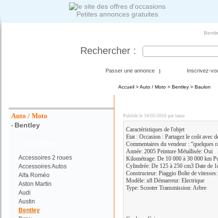
Petites annonces gratuites
Bentle
Rechercher :
Passer une annonce
Inscrivez-vo
|
Accueil
>
Auto / Moto
>
Bentley
> Baulon
Votre Recherche :
Scooter piaggio x8
Auto / Moto
Publiée le 16/05/2016 par laura
Bentley
-
Caractéristiques de l'objet
Etat : Occasion : Partagez le coût avec 
Auto / Moto
Commentaires du vendeur : “quelques ra
Année: 2005 Peinture Métallisée: Oui
Accessoires 2 roues
Kilométrage: De 10 000 à 30 000 km Pu
Cylindrée: De 125 à 250 cm3 Date de 1è
Accessoires Autos
Constructeur: Piaggio Boîte de vitesses
Alfa Roméo
Modèle: x8 Démarreur: Electrique
Aston Martin
Type: Scooter Transmission: Arbre
Audi
Austin
Bentley