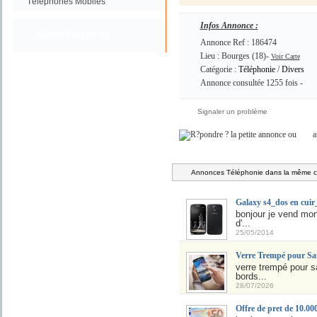
Téléphones Mobiles
Infos Annonce :
Autres Catégories
Annonce Ref : 186474
Lieu : Bourges (18)-
Voir Carte
Catégorie :
Téléphonie
/
Divers
Annonce consultée 1255 fois -
Signaler un problème
ou
a
Annonces Téléphonie dans la même ca
Galaxy s4_dos en cuir
bonjour je vend mon
d'...
25/05/2014
Verre Trempé pour S
verre trempé pour s
bords...
28/07/2026
Offre de pret de 10.0