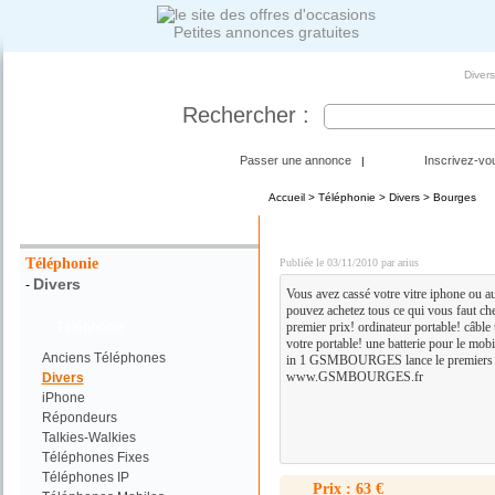
Petites annonces gratuites
Diver
Rechercher :
Passer une annonce
Inscrivez-vo
|
Accueil
>
Téléphonie
>
Divers
> Bourges
Votre Recherche :
Réparer iphone
Téléphonie
Publiée le 03/11/2010 par arius
Divers
-
Vous avez cassé votre vitre iphone ou a
pouvez achetez tous ce qui vous faut ch
Téléphonie
premier prix! ordinateur portable! câbl
votre portable! une batterie pour le mobil
Anciens Téléphones
in 1 GSMBOURGES lance le premiers site
www.GSMBOURGES.fr
Divers
iPhone
Répondeurs
Talkies-Walkies
Téléphones Fixes
Téléphones IP
Prix : 63 €