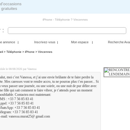
 gratuites
iPhone - Téléphonie ? Vincennes
 :
ne annonce
Inscrivez-vous
Mon espace
Recherche Ava
|
|
|
eil
>
Téléphonie
>
iPhone
> Vincennes
ENCONTRE RÉELLE EN TOUTE DISCRÉTION SANS LEN
liée le 08/08/2026 par Vanessa
alut, moi c’est Vanessa, et j’ai une envie brûlante de te faire perdre la
ête. Mes caresses vont te rendre accro, tu ne pourras plus t’en passer... Si
u veux passer une journée, ou une soirée, ou une nuit de pur délire avec
ne fille qui sait comment te faire vibrer, je t’attends pour un moment
noubliable. Contactez-moi maintenant:
MS : +33 7 56 85 83 41
ppel: +33 7 56 85 83 41
hatsApp: +33 7 56 85 83 41
élegram: +33 7 56 85 83 41
-mail: vanessa.murat25@ gmail.com