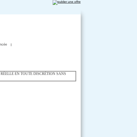
ncée
|
DEMAIN