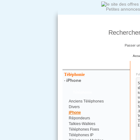
Petites annonces
Rechercher
Passer u
Accu
Votre Recherche :
R
Téléphonie
Pub
iPhone
-
S
t
Téléphonie
t
u
Anciens Téléphones
i
S
Divers
A
iPhone
W
Répondeurs
T
Talkies-Walkies
E
Téléphones Fixes
Téléphones IP