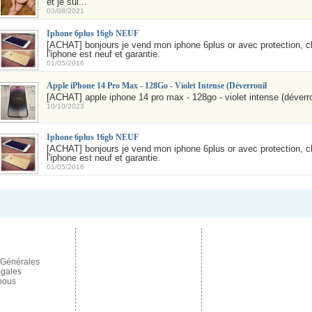
et je sui...
03/08/2021
Iphone 6plus 16gb NEUF
[ACHAT] bonjours je vend mon iphone 6plus or avec protection, ch
l'iphone est neuf et garantie.
01/05/2016
Apple iPhone 14 Pro Max - 128Go - Violet Intense (Déverrouil
[ACHAT] apple iphone 14 pro max - 128go - violet intense (déverrou
10/10/2023
Iphone 6plus 16gb NEUF
[ACHAT] bonjours je vend mon iphone 6plus or avec protection, ch
l'iphone est neuf et garantie.
01/05/2016
 Générales
égales
nous