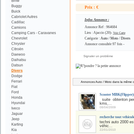
Bmw
Buggy
Prix : €
Buick
Cabriolet Autres
Infos Annonce :
Cadillac
Annonce Ref : 964684
Camions
Lieu : Ajaccio (20)-
Camping Cars - Caravanes
Voir Carte
Chevrolet
Catégorie :
Auto / Moto
/
Divers
Chrysler
Annonce consultée 97 fois -
Citroën
Daewoo
Signaler un problème
Daihatsu
Datsun
Divers
Dodge
Ferrari
Annonces Auto / Moto dans la même ca
Fiat
Ford
Scooter MBK(Flipper)c
Honda
suite obtenton perm
Hyundai
kms,...
08/04/2009
Iveco
Jaguar
recherche tout vehicul
Jeep
techni auto 2000 es
Karting
véhic...
Kia
22/01/2010