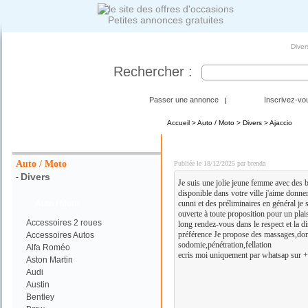
Petites annonces gratuites
Diver
Rechercher :
Passer une annonce
Inscrivez-vo
|
Accueil
>
Auto / Moto
>
Divers
> Ajaccio
Votre Recherche :
PLAN CUL DISCRET DE 
Auto / Moto
Publiée le 18/12/2025 par brenda
Divers
-
Je suis une jolie jeune femme avec des 
disponible dans votre ville j'aime donner
Auto / Moto
cunni et des préliminaires en général je s
ouverte à toute proposition pour un plai
Accessoires 2 roues
long rendez-vous dans le respect et la d
préférence Je propose des massages,domi
Accessoires Autos
sodomie,pénétration,fellation
Alfa Roméo
ecris moi uniquement par whatsap sur
Aston Martin
Audi
Austin
Bentley