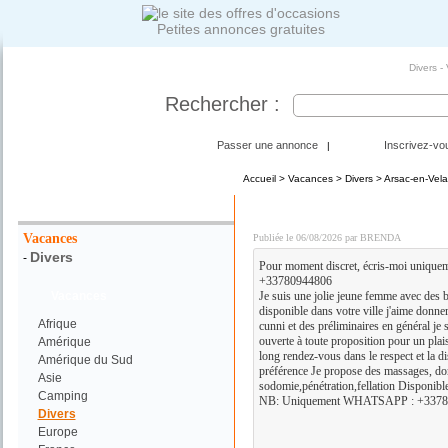
Petites annonces gratuites
Divers -
Rechercher :
Passer une annonce
Inscrivez-vo
|
Accueil
>
Vacances
>
Divers
> Arsac-en-Vela
Votre Recherche :
Plan cul discret. Contac
Vacances
Publiée le 06/08/2026 par BRENDA
Divers
-
Pour moment discret, écris-moi unique
+33780944806
Vacances
Je suis une jolie jeune femme avec des 
disponible dans votre ville j'aime donner
Afrique
cunni et des préliminaires en général je s
ouverte à toute proposition pour un plai
Amérique
long rendez-vous dans le respect et la d
Amérique du Sud
préférence Je propose des massages, dom
Asie
sodomie,pénétration,fellation Disponibl
Camping
NB: Uniquement WHATSAPP : +3378
Divers
Europe