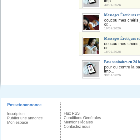
imp...
30/01/2026
Massages Érotiques et
coucou mes chéris j
or...
16/07/2026
Massages Érotiques et
coucou mes chéris j
or...
16/07/2026
Pass sanitaires en 24 h
pour ou contre la p
imp...
30/01/2026
Passetonannonce
Flux RSS
Inscription
Conditions Générales
Publier une annonce
Mentions légales
Mon espace
Contactez nous