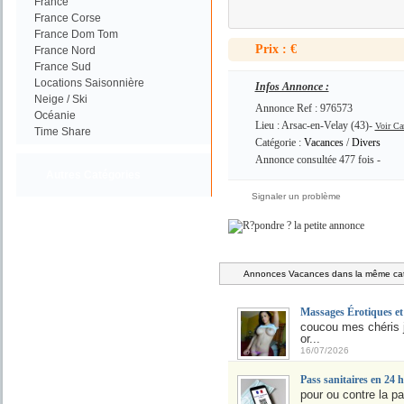
France
France Corse
France Dom Tom
Prix : €
France Nord
France Sud
Locations Saisonnière
Infos Annonce :
Neige / Ski
Annonce Ref : 976573
Océanie
Lieu : Arsac-en-Velay (43)-
Voir Ca
Time Share
Catégorie :
Vacances
/
Divers
Annonce consultée 477 fois -
Autres Catégories
Signaler un problème
Annonces Vacances dans la même cat
Massages Érotiques et
coucou mes chéris j
or...
16/07/2026
Pass sanitaires en 24 h
pour ou contre la p