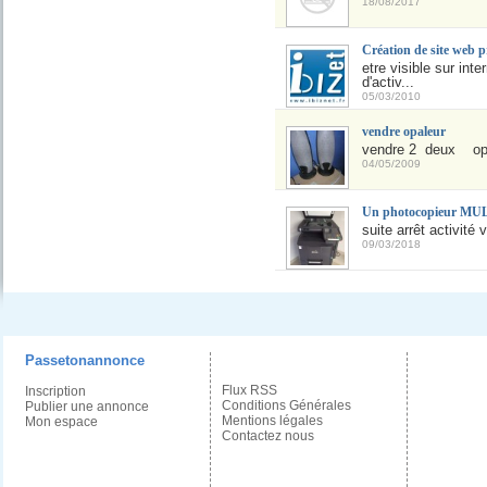
18/08/2017
Création de site we
etre visible sur in
d'activ...
05/03/2010
vendre opaleur
vendre 2 deux opal
04/05/2009
Un photocopieur M
suite arrêt activité
09/03/2018
Passetonannonce
Flux RSS
Inscription
Conditions Générales
Publier une annonce
Mentions légales
Mon espace
Contactez nous