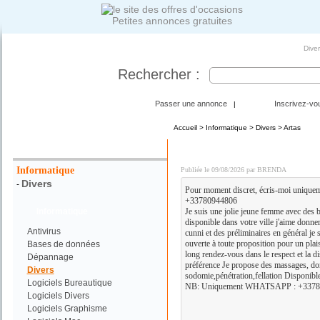
Petites annonces gratuites
Diver
Rechercher :
Passer une annonce
Inscrivez-vo
|
Accueil
>
Informatique
>
Divers
> Artas
Votre Recherche :
Plan cul discret. Contac
Informatique
Publiée le 09/08/2026 par BRENDA
Divers
-
Pour moment discret, écris-moi unique
+33780944806
Informatique
Je suis une jolie jeune femme avec des 
disponible dans votre ville j'aime donner
Antivirus
cunni et des préliminaires en général je s
ouverte à toute proposition pour un plai
Bases de données
long rendez-vous dans le respect et la d
Dépannage
préférence Je propose des massages, dom
Divers
sodomie,pénétration,fellation Disponibl
Logiciels Bureautique
NB: Uniquement WHATSAPP : +3378
Logiciels Divers
Logiciels Graphisme