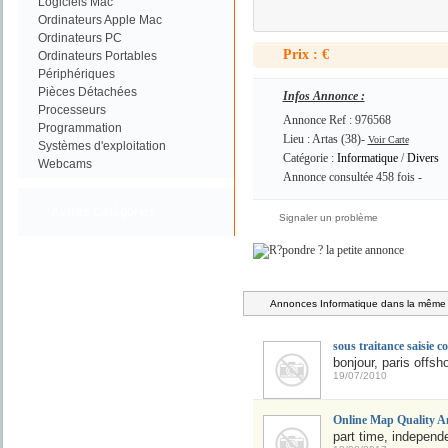
Logiciels Mac
Ordinateurs Apple Mac
Ordinateurs PC
Prix : €
Ordinateurs Portables
Périphériques
Pièces Détachées
Infos Annonce :
Processeurs
Annonce Ref : 976568
Programmation
Lieu : Artas (38)-
Voir Carte
Systèmes d'exploitation
Catégorie :
Informatique
/
Divers
Webcams
Annonce consultée 458 fois -
Autres Catégories
Signaler un problème
Annonces Informatique dans la même c
sous traitance saisie 
bonjour, paris offsh
19/07/2010
Online Map Quality An
part time, independe