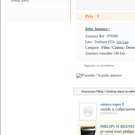
Films VHS
Autres Catégories
Prix : €
Infos Annonce :
Annonce Ref : 976560
Lieu : Toulouse (31)-
Voir Carte
Catégorie :
Films / Cinéma
/
Diver
Annonce consultée 540 fois -
Signaler un problème
Annonces Films / Cinéma dans la même
camera super 8
vends a collection
25/03/2014
PHILIPS SCREENEO
je vend mon philips