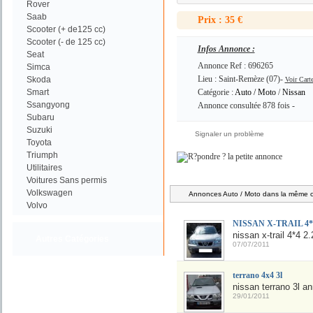
Rover
Saab
Prix : 35 €
Scooter (+ de125 cc)
Scooter (- de 125 cc)
Infos Annonce :
Seat
Annonce Ref : 696265
Simca
Lieu : Saint-Remèze (07)-
Skoda
Voir Cart
Smart
Catégorie :
Auto / Moto
/
Nissan
Ssangyong
Annonce consultée 878 fois -
Subaru
Suzuki
Signaler un problème
Toyota
Triumph
Utilitaires
Voitures Sans permis
Volkswagen
Annonces Auto / Moto dans la même ca
Volvo
NISSAN X-TRAIL 4*4 
nissan x-trail 4*4 2.
Autres Catégories
07/07/2011
terrano 4x4 3l
nissan terrano 3l an
29/01/2011