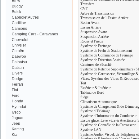
Bmw
Transfert
Buggy
CVT
Buick
Arbre de Transmission
Cabriolet Autres
Transmission de l’Essieu Arrière
Essieu Avant
Cadillac
Essieu Arrière
Camions
Suspension Avant
Camping Cars - Caravanes
Suspension Arrière
Chevrolet
Roues et Pneus
Chrysler
Système de Freinage
Système de Frein de Stationnement
Citroën
Système de Commande de Freinage
Daewoo
Système de Direction Assistée
Daihatsu
Ceintures de Sécurité
Datsun
Système de Retenue Supplémentaire (S
Divers
Système de Carrosserie, Verrouillage & 
Vitres, Système des Vitres & Rétroviseu
Dodge
Toit
Ferrari
Extérieur & Intérieur
Fiat
Tableau de Bord
Ford
Siège
Honda
Climatiseur Automatique
Système de Chargement & de Démarra
Hyundai
Système d’Eclairage
Iveco
Système d’Information du Conducteur
Jaguar
Essuie-glace, Lave-vitre & Avertisseur 
Jeep
Système de Contrôle de la Carrosserie
Karting
Système LAN
Système Audio, Visuel, de Téléphone et
Kia