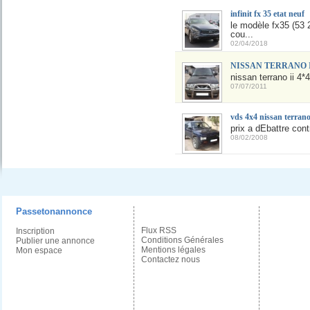
infinit fx 35 etat neuf
le modèle fx35 (53 
cou...
02/04/2018
NISSAN TERRANO II 
nissan terrano ii 4*4
07/07/2011
vds 4x4 nissan terran
prix a dÉbattre contr
08/02/2008
Passetonannonce
Flux RSS
Inscription
Conditions Générales
Publier une annonce
Mentions légales
Mon espace
Contactez nous