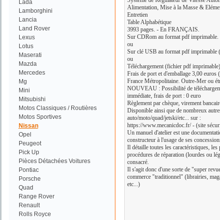
Système de Régulateur de Vitesse Auto
Lada
Alimentation, Mise à la Masse & Elémen
Lamborghini
Entretien
Lancia
Table Alphabétique
Land Rover
3993 pages. - En FRANÇAIS.
Sur CDRom au format pdf imprimable.
Lexus
ou
Lotus
Sur clé USB au format pdf imprimable (
Maserati
ou
Mazda
Téléchargement (fichier pdf imprimable
Mercedes
Frais de port et d'emballage 3,00 euros (
France Métropolitaine. Outre-Mer ou ét
Mg
NOUVEAU : Possibilité de téléchargement
Mini
immédiate, frais de port : 0 euro
Mitsubishi
Règlement par chèque, virement bancair
Motos Classiques / Routières
Disponible ainsi que de nombreux autr
Motos Sportives
auto/moto/quad/jetski/etc... sur :
https://www.mecanicdoc.fr/ - (site sécur
Nissan
Un manuel d'atelier est une documentatio
Opel
constructeur à l'usage de ses concession
Peugeot
Il détaille toutes les caractéristiques, le
Pick Up
procédures de réparation (lourdes ou lég
Pièces Détachées Voitures
consacré.
Il s'agit donc d'une sorte de "super revu
Pontiac
commerce "traditionnel" (librairies, mag
Porsche
etc...)
Quad
Range Rover
Renault
Rolls Royce