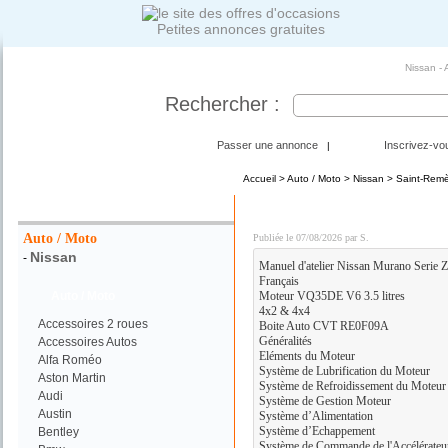
Petites annonces gratuites
Nissan -
Rechercher :
Passer une annonce
Inscrivez-vo
|
Accueil
>
Auto / Moto
>
Nissan
> Saint-Rem
Votre Recherche :
Nissan Murano - Françai
Auto / Moto
Publiée le 07/08/2026 par S.
Nissan
-
Manuel d'atelier Nissan Murano Serie Z
Français
Auto / Moto
Moteur VQ35DE V6 3.5 litres
4x2 & 4x4
Accessoires 2 roues
Boite Auto CVT RE0F09A
Généralités
Accessoires Autos
Eléments du Moteur
Alfa Roméo
Système de Lubrification du Moteur
Aston Martin
Système de Refroidissement du Moteur
Audi
Système de Gestion Moteur
Austin
Système d’Alimentation
Système d’Echappement
Bentley
Système de Commande de l'Accélérateu