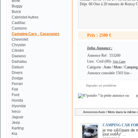
Bmw
Dépt. 60 Oise à 20 minutes de Roissy C
Buggy
Buick
Cabriolet Autres
Cadillac
Camions
Camping Cars - Caravanes
Prix : 2500 €
Chevrolet
Chrysler
Infos Annonce :
Citroën
Annonce Ref : 553260
Daewoo
Lieu : Creil (60)-
Daihatsu
Voir Carte
Datsun
Catégorie :
Auto / Moto
/
Camping 
Divers
Annonce consultée 1503 fois -
Dodge
Ferrari
Signaler un problème
Fiat
Ford
ou
j
Honda
Hyundai
Iveco
Annonces Auto / Moto dans la même ca
Jaguar
Jeep
CAMPING CAR FOR
Karting
je me sÃ©pare de 
Kia
jour.voilÃƒ ...