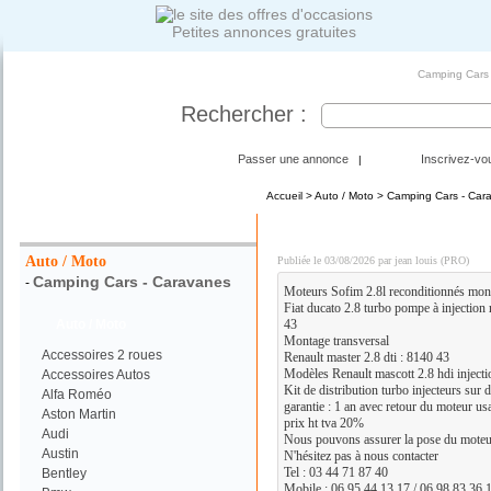
Petites annonces gratuites
Camping Cars -
Rechercher :
Passer une annonce
Inscrivez-vo
|
Accueil
>
Auto / Moto
>
Camping Cars - Car
Votre Recherche :
Moteur fiat ducato 2.8
Auto / Moto
Publiée le 03/08/2026 par jean louis (PRO)
Camping Cars - Caravanes
-
Moteurs Sofim 2.8l reconditionnés monté
Fiat ducato 2.8 turbo pompe à injection 
Auto / Moto
43
Montage transversal
Accessoires 2 roues
Renault master 2.8 dti : 8140 43
Modèles Renault mascott 2.8 hdi injecti
Accessoires Autos
Kit de distribution turbo injecteurs sur
Alfa Roméo
garantie : 1 an avec retour du moteur us
Aston Martin
prix ht tva 20%
Audi
Nous pouvons assurer la pose du moteur 
Austin
N'hésitez pas à nous contacter
Tel : 03 44 71 87 40
Bentley
Mobile : 06 95 44 13 17 / 06 98 83 36 