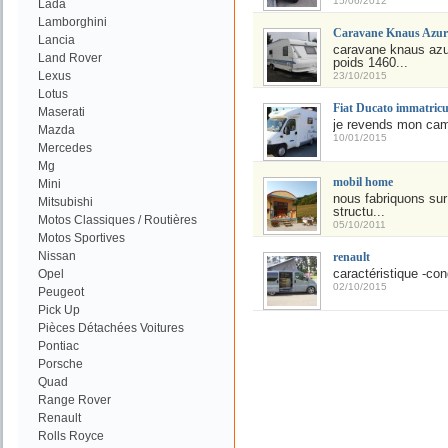
15/06/2012
Lada
Lamborghini
Caravane Knaus Azur 
Lancia
caravane knaus azu
Land Rover
poids 1460...
Lexus
23/10/2015
Lotus
Fiat Ducato immatricu
Maserati
je revends mon campi
Mazda
10/01/2015
Mercedes
Mg
mobil home
Mini
nous fabriquons su
Mitsubishi
structu...
Motos Classiques / Routières
05/10/2011
Motos Sportives
Nissan
renault
caractéristique -co
Opel
02/10/2015
Peugeot
Pick Up
Pièces Détachées Voitures
Pontiac
Porsche
Quad
Range Rover
Renault
Rolls Royce