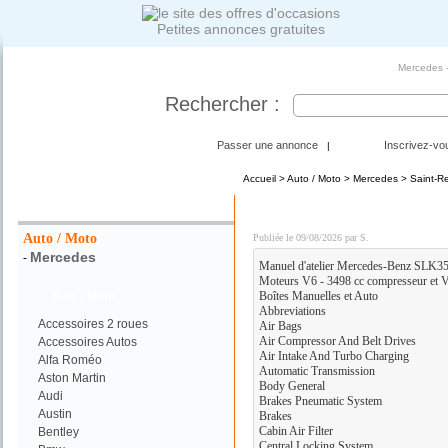
Petites annonces gratuites
Mercedes -
Rechercher :
Passer une annonce
Inscrivez-vo
|
Accueil
>
Auto / Moto
>
Mercedes
> Saint-R
Votre Recherche :
Mercedes-Benz SLK350 - 
Auto / Moto
Publiée le 09/08/2026 par S.
Mercedes
-
Manuel d'atelier Mercedes-Benz SLK35
Moteurs V6 - 3498 cc compresseur et V
Auto / Moto
Boîtes Manuelles et Auto
Abbreviations
Accessoires 2 roues
Air Bags
Air Compressor And Belt Drives
Accessoires Autos
Air Intake And Turbo Charging
Alfa Roméo
Automatic Transmission
Aston Martin
Body General
Audi
Brakes Pneumatic System
Austin
Brakes
Cabin Air Filter
Bentley
Central Locking System