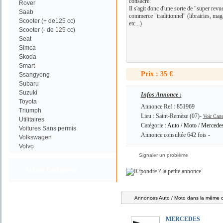
consacré.
Rover
Il s'agit donc d'une sorte de "super revu
Saab
commerce "traditionnel" (librairies, mag
Scooter (+ de125 cc)
etc...)
Scooter (- de 125 cc)
Seat
Simca
Skoda
Smart
Prix : 35 €
Ssangyong
Subaru
Suzuki
Infos Annonce :
Toyota
Annonce Ref : 851969
Triumph
Lieu : Saint-Remèze (07)-
Voir Cart
Utilitaires
Catégorie :
Auto / Moto
/
Mercede
Voitures Sans permis
Annonce consultée 642 fois -
Volkswagen
Volvo
Signaler un problème
Autres Catégories
Annonces Auto / Moto dans la même ca
MERCEDES