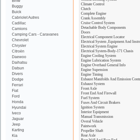
Bmw
Climate Control
Buggy
Clutch
Buick
Complete Engine
Cabriolet Autres
Crank Assembly
Cruise Control System
Cadillac
Detachable Body Components
Camions
Doors
Camping Cars - Caravanes
Electrical Component Locator
Chevrolet
Electrical System ,Equipment And Instr
Chrysler
Electrical System Engine
Electrical System-Body-171 Chasis
Citroën
Engine Cooling System
Daewoo
Engine Lubrication System
Daihatsu
Engine Overhaul General Info
Datsun
Engine Supension
Divers
Engine Timing
Exhaust Manifolds And Emission Contr
Dodge
Exhaust System
Ferrari
Front Axle
Fiat
Front End And Firewall
Ford
Fuel System
Honda
Fuses And Circuit Brakers
Ignition System
Hyundai
Interior Equipment
Iveco
Manual Transmission
Jaguar
Overal Vehicle
Jeep
Paintwork
Karting
Propeller Shaft
Rear Axle
Kia