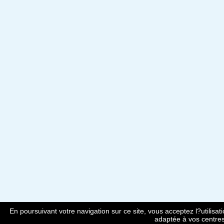
En poursuivant votre navigation sur ce site, vous acceptez l?utilisa
adaptée à vos centres