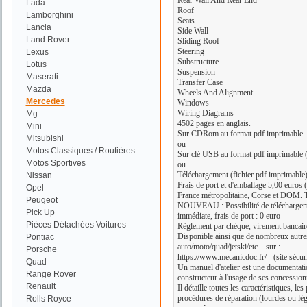
Rear Wall And Rear End
Lada
Roof
Lamborghini
Seats
Lancia
Side Wall
Land Rover
Sliding Roof
Steering
Lexus
Substructure
Lotus
Suspension
Maserati
Transfer Case
Mazda
Wheels And Alignment
Mercedes
Windows
Wiring Diagrams
Mg
4502 pages en anglais.
Mini
Sur CDRom au format pdf imprimable.
Mitsubishi
ou
Motos Classiques / Routières
Sur clé USB au format pdf imprimable (
Motos Sportives
ou
Téléchargement (fichier pdf imprimable
Nissan
Frais de port et d'emballage 5,00 euros (
Opel
France métropolitaine, Corse et DOM. 
Peugeot
NOUVEAU : Possibilité de téléchargement
Pick Up
immédiate, frais de port : 0 euro
Pièces Détachées Voitures
Règlement par chèque, virement bancair
Disponible ainsi que de nombreux autr
Pontiac
auto/moto/quad/jetski/etc... sur :
Porsche
https://www.mecanicdoc.fr/ - (site sécur
Quad
Un manuel d'atelier est une documentatio
Range Rover
constructeur à l'usage de ses concession
Renault
Il détaille toutes les caractéristiques, le
procédures de réparation (lourdes ou lég
Rolls Royce