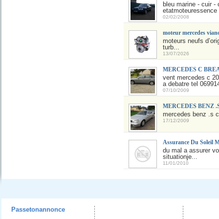
bleu marine - cuir 
etatmoteuressence 
02/02/2008
moteur mercedes viano 
moteurs neufs d’ori
turb...
13/07/2026
MERCEDES C BRE
vent mercedes c 200
a debatre tel 0699
07/10/2009
MERCEDES BENZ .S cl
mercedes benz .s cl
17/12/2009
Assurance Du Soleil 
du mal a assurer vo
situationje...
11/01/2010
Passetonannonce