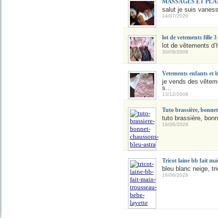
MASSAGES ET PLAN 
salut je suis vaness
14/07/2026
lot de vetements fille 3
lot de vêtements d’hi
30/09/2008
Vetements enfants et b
je vends des vêteme
s...
13/12/2008
Tuto brassière, bonnet
tuto brassière, bonn
16/06/2026
Tricot laine bb fait ma
bleu blanc neige, tr
16/06/2026