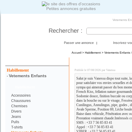
Petites annonces gratuites
Vetements Enf
Rechercher :
Passer une annonce
Inscrivez-vo
|
Accueil
>
Habillement
>
Vetements Enfants
>
Votre Recherche :
MASSAGES ET PLAN CUL 
Habillement
Publiée le 07/08/2026 par Vanessa
Vetements Enfants
-
Salut je suis Vanessa dispo tout suite, la
pour satisfaire vos envies sexuelles et 
Habillement
sympa qui aimerait passer du bon momen
French Kiss, fellation nature gourmande
Accessoires
Sodomie douce, finition buccale ou corp
dans la bouche ou sur le visage, Fessées
Chaussures
Cunilingus, Annulingus, pipe, godes , doi
Chemises
Avale Sperme, Position 69, Lèche boules
Divers
Baise dans véhicule, Pénétration avec o
Jeans
Prestation vraiment chaude.Intéressés c
Pulls
SMS : +33 7 56 85 83 41
Appel : +33 7 56 85 83 41
T-shirts
VIBER : +33 7 56 85 83 41