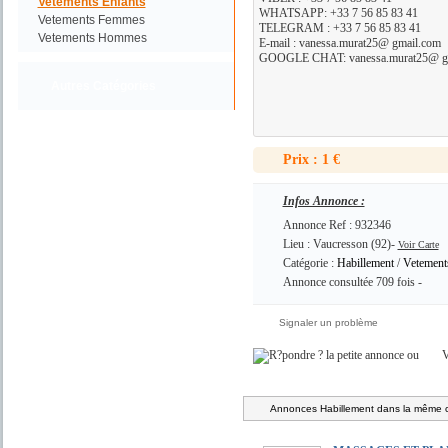
Vetements Enfants
WHATSAPP: +33 7 56 85 83 41
Vetements Femmes
TELEGRAM : +33 7 56 85 83 41
Vetements Hommes
E-mail : vanessa.murat25@ gmail.com
GOOGLE CHAT: vanessa.murat25@ g
Autres Catégories
Prix : 1 €
Infos Annonce :
Annonce Ref : 932346
Lieu : Vaucresson (92)-
Voir Carte
Catégorie :
Habillement
/
Vetement
Annonce consultée 709 fois -
Signaler un problème
ou
V
Annonces Habillement dans la même c