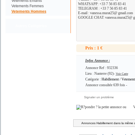
Vetements Enfants
WHATSAPP: +33 7 56 85 83 41
Vetements Femmes
TELEGRAM : +33 7 56 85 83 41
Vetements Hommes
E-mail : vanessa.murat25@ gmail.com
GOOGLE CHAT: vanessa.murat25@ g
Autres Catégories
Prix : 1 €
Infos Annonce :
Annonce Ref : 932336
Lieu : Nanterre (92)-
Voir Carte
Catégorie :
Habillement
/
Vetemen
Annonce consultée 639 fois -
Signaler un problème
ou
V
Annonces Habillement dans la même c