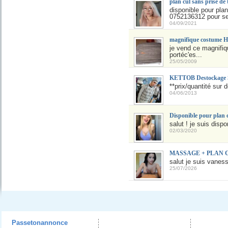
plan cul sans prise de 
disponible pour pla
0752136312 pour ses
04/09/2021
magnifique costume H
je vend ce magnifiq
portéc'es...
25/05/2009
KETTOB Destockage S
**prix/quantité sur d
04/06/2013
Disponible pour plan
salut ! je suis disp
02/03/2020
MASSAGE + PLAN CU
salut je suis vaness
25/07/2026
Passetonannonce