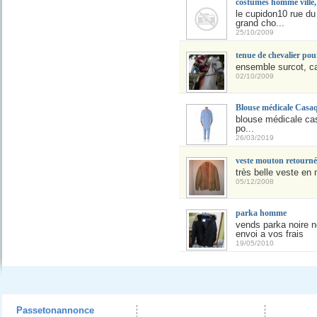
costumes homme ville, 
le cupidon10 rue d
grand cho...
25/10/2009
tenue de chevalier pou
ensemble surcot, cap
02/10/2009
Blouse médicale Casa
blouse médicale cas
po...
26/03/2019
veste mouton retourné
très belle veste en 
05/12/2008
parka homme
vends parka noire n
envoi a vos frais
19/05/2010
Passetonannonce