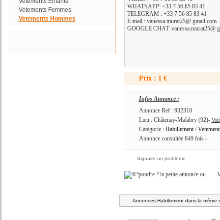
Vetements Enfants
WHATSAPP: +33 7 56 85 83 41
Vetements Femmes
TELEGRAM : +33 7 56 85 83 41
Vetements Hommes
E-mail : vanessa.murat25@ gmail.com
GOOGLE CHAT: vanessa.murat25@ g
Autres Catégories
Prix : 1 €
Infos Annonce :
Annonce Ref : 932318
Lieu : Châtenay-Malabry (92)-
Voir
Catégorie :
Habillement
/
Vetemen
Annonce consultée 649 fois -
Signaler un problème
ou
V
Annonces Habillement dans la même c