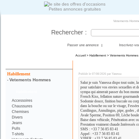
Petites annonces gratuites
Vetements Hommes
Rechercher :
Passer une annonce
Inscrivez-vo
|
Accueil
>
Habillement
>
Vetements Hommes
Votre Recherche :
MASSAGES ET PLAN CUL 
Habillement
Publiée le 07/08/2026 par Vanessa
Vetements Hommes
-
Salut je suis Vanessa dispo tout suite, la
pour satisfaire vos envies sexuelles et 
Habillement
sympa qui aimerait passer du bon momen
French Kiss, fellation nature gourmande
Accessoires
Sodomie douce, finition buccale ou corp
dans la bouche ou sur le visage, Fessées
Chaussures
Cunilingus, Annulingus, pipe, godes , doi
Chemises
Avale Sperme, Position 69, Lèche boules
Divers
Baise dans véhicule, Pénétration avec o
Jeans
Prestation vraiment chaude.Intéressés c
Pulls
SMS : +33 7 56 85 83 41
Appel : +33 7 56 85 83 41
T-shirts
VIBER : +33 7 56 85 83 41