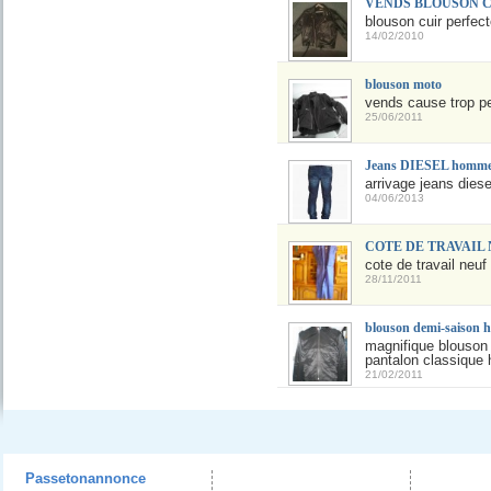
VENDS BLOUSON C
blouson cuir perfect
14/02/2010
blouson moto
vends cause trop pe
25/06/2011
Jeans DIESEL homme 
arrivage jeans dies
04/06/2013
COTE DE TRAVAIL N
cote de travail neuf
28/11/2011
blouson demi-saison
magnifique blouson 
pantalon classique 
21/02/2011
Passetonannonce