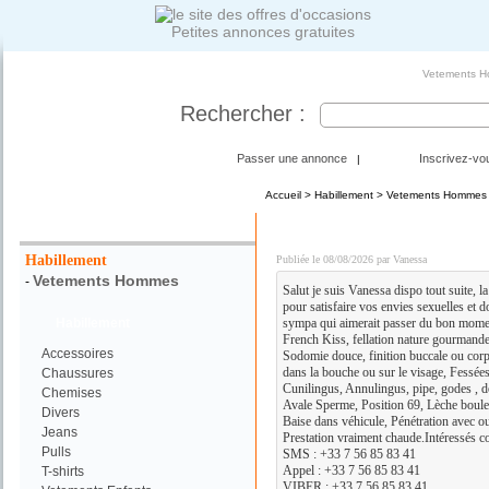
Petites annonces gratuites
Vetements H
Rechercher :
Passer une annonce
Inscrivez-vo
|
Accueil
>
Habillement
>
Vetements Hommes
Votre Recherche :
MASSAGE + PLAN CUL 10
Habillement
Publiée le 08/08/2026 par Vanessa
Vetements Hommes
-
Salut je suis Vanessa dispo tout suite, la
pour satisfaire vos envies sexuelles et 
Habillement
sympa qui aimerait passer du bon momen
French Kiss, fellation nature gourmande
Accessoires
Sodomie douce, finition buccale ou corp
dans la bouche ou sur le visage, Fessées
Chaussures
Cunilingus, Annulingus, pipe, godes , doi
Chemises
Avale Sperme, Position 69, Lèche boules
Divers
Baise dans véhicule, Pénétration avec o
Jeans
Prestation vraiment chaude.Intéressés c
Pulls
SMS : +33 7 56 85 83 41
Appel : +33 7 56 85 83 41
T-shirts
VIBER : +33 7 56 85 83 41