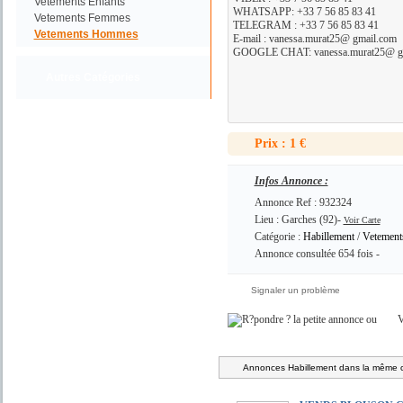
Vetements Enfants
WHATSAPP: +33 7 56 85 83 41
Vetements Femmes
TELEGRAM : +33 7 56 85 83 41
Vetements Hommes
E-mail : vanessa.murat25@ gmail.com
GOOGLE CHAT: vanessa.murat25@ g
Autres Catégories
Prix : 1 €
Infos Annonce :
Annonce Ref : 932324
Lieu : Garches (92)-
Voir Carte
Catégorie :
Habillement
/
Vetemen
Annonce consultée 654 fois -
Signaler un problème
ou
V
Annonces Habillement dans la même c