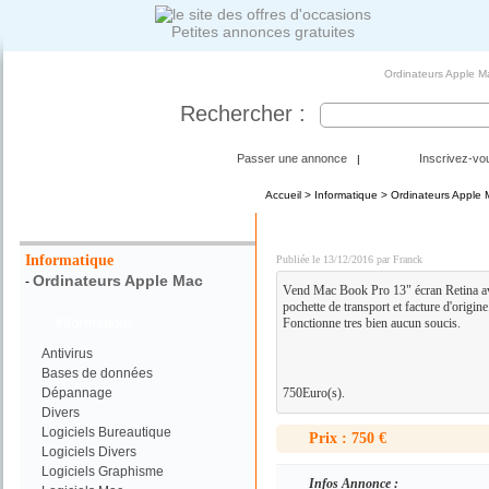
Petites annonces gratuites
Ordinateurs Apple Ma
Rechercher :
Passer une annonce
Inscrivez-vo
|
Accueil
>
Informatique
>
Ordinateurs Apple 
Votre Recherche :
Mac book pro 13" Retina
Informatique
Publiée le 13/12/2016 par Franck
Ordinateurs Apple Mac
-
Vend Mac Book Pro 13" écran Retina av
pochette de transport et facture d'origine
Informatique
Fonctionne tres bien aucun soucis.
Antivirus
Bases de données
Dépannage
750Euro(s).
Divers
Logiciels Bureautique
Prix : 750 €
Logiciels Divers
Logiciels Graphisme
Infos Annonce :