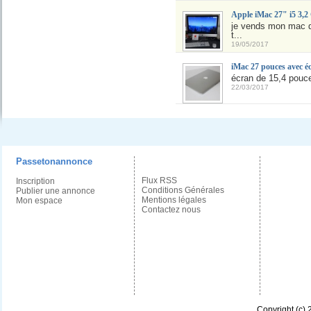
Apple iMac 27" i5 3,2
je vends mon mac de
t...
19/05/2017
iMac 27 pouces avec é
écran de 15,4 pouces
22/03/2017
Passetonannonce
Flux RSS
Inscription
Conditions Générales
Publier une annonce
Mentions légales
Mon espace
Contactez nous
Copyright (c)