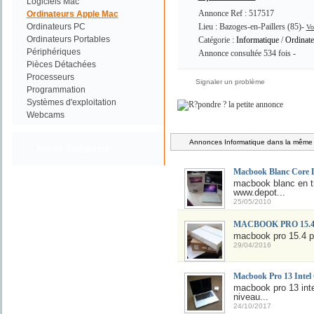
Logiciels Mac
Annonce Ref : 517517
Ordinateurs Apple Mac
Ordinateurs PC
Lieu : Bazoges-en-Paillers (85)-
Vo
Ordinateurs Portables
Catégorie :
Informatique
/
Ordinat
Périphériques
Annonce consultée 534 fois -
Pièces Détachées
Processeurs
Signaler un problème
Programmation
Systèmes d'exploitation
Webcams
Annonces Informatique dans la même c
Autres Catégories
Macbook Blanc Core
macbook blanc en trè
www.depot...
25/05/2010
MACBOOK PRO 15.
macbook pro 15.4 po
29/04/2016
Macbook Pro 13 Intel
macbook pro 13 int
niveau...
24/10/2017