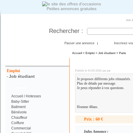
Petites annonces gratuites
Job é
Rechercher :
Passer une annonce
Inscrivez-vo
|
Accueil
>
Emploi
>
Job étudiant
> Paris
Votre Recherche :
homme propose un job à
Emploi
Publiée le 01/05/2026 par pat
Job étudiant
-
Je proposes différents jobs rémunérés.
Plus de détails par message.
Emploi
Je peux répondre à vos questions.
Accueil / Hotesses
Baby-Sitter
Batiment
Homme 48ans.
Bénévole
Chauffeur
Prix : 60 €
Coiffure
Commercial
Infos Annonce :