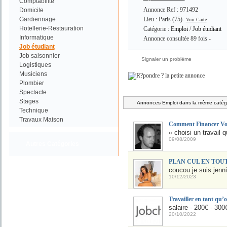
Comptabilité
Annonce Ref : 971492
Domicile
Gardiennage
Lieu : Paris (75)-
Voir Carte
Hotellerie-Restauration
Catégorie :
Emploi
/
Job étudiant
Informatique
Annonce consultée 89 fois -
Job étudiant
Job saisonnier
Signaler un problème
Logistiques
Musiciens
Plombier
Spectacle
Stages
Annonces Emploi dans la même catégo
Technique
Travaux Maison
Comment Financer Vo
« choisi un travail q
09/08/2009
Autres Catégories
PLAN CUL EN TOUTE
coucou je suis jenni
10/12/2023
Travailler en tant qu’
salaire - 200€ - 300
20/10/2022