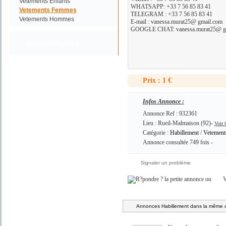
Vetements Enfants
WHATSAPP: +33 7 56 85 83 41
Vetements Femmes
TELEGRAM : +33 7 56 85 83 41
Vetements Hommes
E-mail : vanessa.murat25@ gmail.com
GOOGLE CHAT: vanessa.murat25@ g
Autres Catégories
Prix : 1 €
Infos Annonce :
Annonce Ref : 932361
Lieu : Rueil-Malmaison (92)-
Voir 
Catégorie :
Habillement
/
Vetemen
Annonce consultée 749 fois -
Signaler un problème
ou
V
Annonces Habillement dans la même c