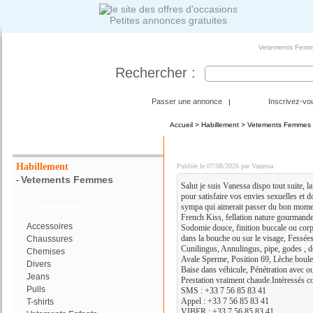
Petites annonces gratuites
Vetements Femme
Rechercher :
Passer une annonce
Inscrivez-vo
|
Accueil
>
Habillement
>
Vetements Femmes
Votre Recherche :
DISPONIBLE POUR SAT
Habillement
Publiée le 07/08/2026 par Vanessa
Vetements Femmes
-
Salut je suis Vanessa dispo tout suite, la
pour satisfaire vos envies sexuelles et 
Habillement
sympa qui aimerait passer du bon momen
French Kiss, fellation nature gourmande
Accessoires
Sodomie douce, finition buccale ou corp
dans la bouche ou sur le visage, Fessées
Chaussures
Cunilingus, Annulingus, pipe, godes , doi
Chemises
Avale Sperme, Position 69, Lèche boules
Divers
Baise dans véhicule, Pénétration avec o
Jeans
Prestation vraiment chaude.Intéressés c
Pulls
SMS : +33 7 56 85 83 41
Appel : +33 7 56 85 83 41
T-shirts
VIBER : +33 7 56 85 83 41