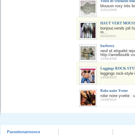
Vente de vetement fe
blouson roxy trés bo
31/01/2009
HAUT VERT MOUSSE
bonjour,vends joli 
m...
05/03/2011
burberry
neuf et etiquété rej
http://amelboutik.v
13/06/2008
Leggings ROCK-STYLE
leggings rock-style 
13/09/2015
Robe noire Yvette
robe noire yvette : u
13/09/2015
Passetonannonce