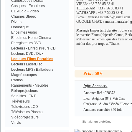
Camescopes Digital
VIBER: +33 7 56 85 83 41
Casques - Ecouteurs
TELEGRAM: +33 7 56 85 83 41
CD Audio - Vidéo
WATHSAPP : +33 7 56 85 83 41
Chaines Stéréo
E-mail : vanessa.murat25@ gmail.com
GOOGLE CHAT: vanessa.murat25@ g
Divers
Domotique
Message Important du site :
Suite a u
Enceintes Audio
le materiel Photo (objectifs Canon, Refl
Enceintes Home Cinéma
n'effectuer seulement que des transacti
Enregistreurs DVD
méfier des prix trops all?éhants
Lecteurs - Enregistreurs CD
Lecteurs DVD / Divx
Lecteurs Films Portables
Lecteurs LaserDisc
Lecteurs MP3 / Balladeurs
Prix : 50 €
Magnétoscopes
Radios
Rangements - Meubles
Infos Annonce :
Rétroprojecteurs
Annonce Ref : 920378
Satelittes - TNT
Lieu : Avignon (84)-
Voir Carte
Téléviseurs
Catégorie :
Audio / Vidéo
/
Lecteur
Téléviseurs LCD
Annonce consultée 340 fois -
Téléviseurs Plasma
Vidéoprojecteurs
Signaler un problème
Vinyls
ou
V