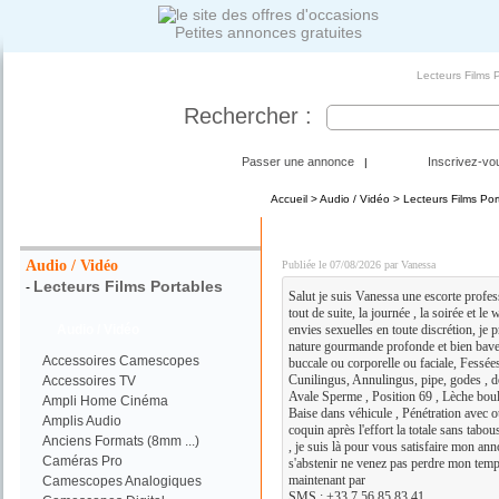
Petites annonces gratuites
Lecteurs Films 
Rechercher :
Passer une annonce
Inscrivez-vo
|
Accueil
>
Audio / Vidéo
>
Lecteurs Films Por
Votre Recherche :
DISPO POUR PLAN Q C
Audio / Vidéo
Publiée le 07/08/2026 par Vanessa
Lecteurs Films Portables
-
Salut je suis Vanessa une escorte profe
tout de suite, la journée , la soirée et l
Audio / Vidéo
envies sexuelles en toute discrétion, je p
nature gourmande profonde et bien bave
Accessoires Camescopes
buccale ou corporelle ou faciale, Fessée
Cunilingus, Annulingus, pipe, godes , doi
Accessoires TV
Avale Sperme , Position 69 , Lèche boule
Ampli Home Cinéma
Baise dans véhicule , Pénétration avec 
Amplis Audio
coquin après l'effort la totale sans tabous
Anciens Formats (8mm ...)
, je suis là pour vous satisfaire mon ann
Caméras Pro
s'abstenir ne venez pas perdre mon temp
maintenant par
Camescopes Analogiques
SMS : +33 7 56 85 83 41