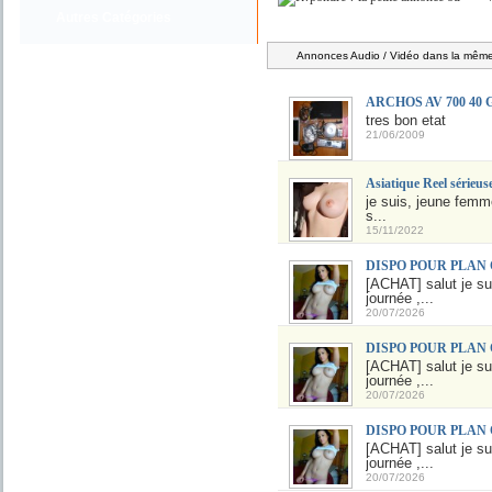
Autres Catégories
Annonces Audio / Vidéo dans la même 
ARCHOS AV 700 40 
tres bon etat
21/06/2009
Asiatique Reel sérieu
je suis, jeune femm
s...
15/11/2022
DISPO POUR PLAN
[ACHAT] salut je sui
journée ,...
20/07/2026
DISPO POUR PLAN
[ACHAT] salut je sui
journée ,...
20/07/2026
DISPO POUR PLAN
[ACHAT] salut je sui
journée ,...
20/07/2026