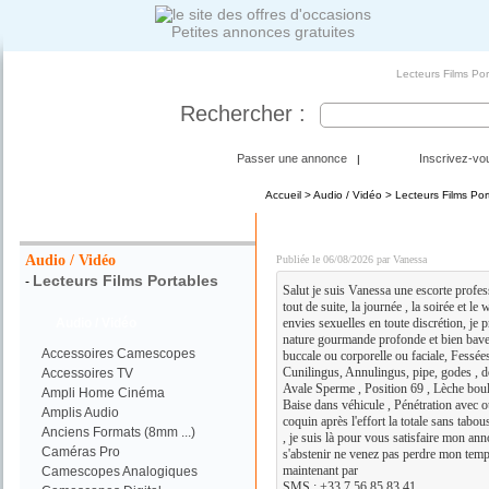
Petites annonces gratuites
Lecteurs Films Por
Rechercher :
Passer une annonce
Inscrivez-vo
|
Accueil
>
Audio / Vidéo
>
Lecteurs Films Por
Votre Recherche :
DISPO POUR PLAN Q C
Audio / Vidéo
Publiée le 06/08/2026 par Vanessa
Lecteurs Films Portables
-
Salut je suis Vanessa une escorte profe
tout de suite, la journée , la soirée et l
Audio / Vidéo
envies sexuelles en toute discrétion, je p
nature gourmande profonde et bien bave
Accessoires Camescopes
buccale ou corporelle ou faciale, Fessée
Cunilingus, Annulingus, pipe, godes , doi
Accessoires TV
Avale Sperme , Position 69 , Lèche boule
Ampli Home Cinéma
Baise dans véhicule , Pénétration avec 
Amplis Audio
coquin après l'effort la totale sans tabous
Anciens Formats (8mm ...)
, je suis là pour vous satisfaire mon ann
Caméras Pro
s'abstenir ne venez pas perdre mon temp
maintenant par
Camescopes Analogiques
SMS : +33 7 56 85 83 41