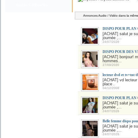
Autres Catégories
Annonces Audio / Vidéo dans la même 
DISPO POUR PLAN
[ACHAT] salut je sui
journée ,...
24/07/2026
DISPO POUR DES V
[ACHAT] bonjour! mes
hommes...
27/09/2020
lecteur dvd et tv+tnt 
[ACHAT] vd lecteur t
place .
04/12/2008
DISPO POUR PLAN
[ACHAT] salut je sui
journée ,...
24/07/2026
Belle femme dispo pou
[ACHAT] salut je sui
journée ,...
24/07/2026