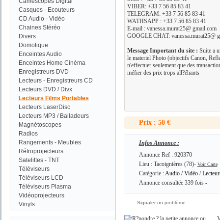
Camescopes Digital
VIBER: +33 7 56 85 83 41
Casques - Ecouteurs
TELEGRAM: +33 7 56 85 83 41
CD Audio - Vidéo
WATHSAPP : +33 7 56 85 83 41
Chaines Stéréo
E-mail : vanessa.murat25@ gmail.com
GOOGLE CHAT: vanessa.murat25@ g
Divers
Domotique
Message Important du site :
Suite a u
Enceintes Audio
le materiel Photo (objectifs Canon, Refl
Enceintes Home Cinéma
n'effectuer seulement que des transacti
Enregistreurs DVD
méfier des prix trops all?éhants
Lecteurs - Enregistreurs CD
Lecteurs DVD / Divx
Lecteurs Films Portables
Lecteurs LaserDisc
Lecteurs MP3 / Balladeurs
Prix : 50 €
Magnétoscopes
Radios
Rangements - Meubles
Infos Annonce :
Rétroprojecteurs
Annonce Ref : 920370
Satelittes - TNT
Lieu : Tacoignières (78)-
Voir Carte
Téléviseurs
Catégorie :
Audio / Vidéo
/
Lecteur
Téléviseurs LCD
Annonce consultée 339 fois -
Téléviseurs Plasma
Vidéoprojecteurs
Signaler un problème
Vinyls
ou
V