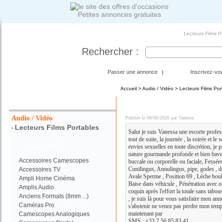
Petites annonces gratuites
Lecteurs Films Po
Rechercher :
Passer une annonce
Inscrivez-vo
|
Accueil
>
Audio / Vidéo
>
Lecteurs Films Por
Votre Recherche :
DISPO POUR PLAN Q C
Audio / Vidéo
Publiée le 08/08/2026 par Vanessa
Lecteurs Films Portables
-
Salut je suis Vanessa une escorte profe
tout de suite, la journée , la soirée et l
Audio / Vidéo
envies sexuelles en toute discrétion, je p
nature gourmande profonde et bien bave
Accessoires Camescopes
buccale ou corporelle ou faciale, Fessée
Cunilingus, Annulingus, pipe, godes , doi
Accessoires TV
Avale Sperme , Position 69 , Lèche boule
Ampli Home Cinéma
Baise dans véhicule , Pénétration avec 
Amplis Audio
coquin après l'effort la totale sans tabous
Anciens Formats (8mm ...)
, je suis là pour vous satisfaire mon ann
Caméras Pro
s'abstenir ne venez pas perdre mon temp
maintenant par
Camescopes Analogiques
SMS : +33 7 56 85 83 41