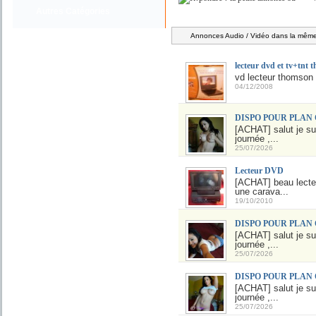
Autres Catégories
Annonces Audio / Vidéo dans la même 
lecteur dvd et tv+tnt 
vd lecteur thomson p
04/12/2008
DISPO POUR PLAN
[ACHAT] salut je sui
journée ,...
25/07/2026
Lecteur DVD
[ACHAT] beau lecteu
une carava...
19/10/2010
DISPO POUR PLAN
[ACHAT] salut je sui
journée ,...
25/07/2026
DISPO POUR PLAN
[ACHAT] salut je sui
journée ,...
25/07/2026