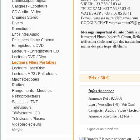
Camescopes Digital
VIBER: +33 7 56 85 83 41
Casques - Ecouteurs
TELEGRAM: +33 7 56 85 83 41
CD Audio - Vidéo
WATHSAPP : +33 7 56 85 83 41
Chaines Stéréo
E-mail : vanessa.murat25@ gmail.com
GOOGLE CHAT: vanessa.murat25@ g
Divers
Domotique
Message Important du site :
Suite a u
Enceintes Audio
le materiel Photo (objectifs Canon, Refl
Enceintes Home Cinéma
n'effectuer seulement que des transacti
Enregistreurs DVD
méfier des prix trops all?éhants
Lecteurs - Enregistreurs CD
Lecteurs DVD / Divx
Lecteurs Films Portables
Lecteurs LaserDisc
Lecteurs MP3 / Balladeurs
Prix : 50 €
Magnétoscopes
Radios
Rangements - Meubles
Infos Annonce :
Rétroprojecteurs
Annonce Ref : 920368
Satelittes - TNT
Lieu : Versailles (78)-
Voir Carte
Téléviseurs
Catégorie :
Audio / Vidéo
/
Lecteur
Téléviseurs LCD
Annonce consultée 312 fois -
Téléviseurs Plasma
Vidéoprojecteurs
Signaler un problème
Vinyls
ou
V