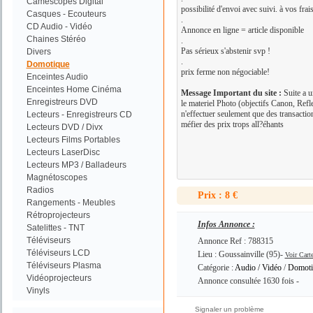
Camescopes Digital
possibilité d'envoi avec suivi. à vos frais
Casques - Ecouteurs
.
CD Audio - Vidéo
Annonce en ligne = article disponible
Chaines Stéréo
.
Pas sérieux s'abstenir svp !
Divers
.
Domotique
prix ferme non négociable!
Enceintes Audio
Enceintes Home Cinéma
Message Important du site :
Suite a u
Enregistreurs DVD
le materiel Photo (objectifs Canon, Refl
n'effectuer seulement que des transacti
Lecteurs - Enregistreurs CD
méfier des prix trops all?éhants
Lecteurs DVD / Divx
Lecteurs Films Portables
Lecteurs LaserDisc
Lecteurs MP3 / Balladeurs
Magnétoscopes
Radios
Prix : 8 €
Rangements - Meubles
Rétroprojecteurs
Infos Annonce :
Satelittes - TNT
Téléviseurs
Annonce Ref : 788315
Téléviseurs LCD
Lieu : Goussainville (95)-
Voir Cart
Téléviseurs Plasma
Catégorie :
Audio / Vidéo
/
Domoti
Vidéoprojecteurs
Annonce consultée 1630 fois -
Vinyls
Signaler un problème