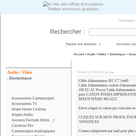
Petites annonces gratuites
Domotique -
Rechercher :
Passer une annonce
Inscrivez-vo
|
Accueil
>
Audio / Vidéo
>
Domotique
> Gouss
Votre Recherche :
Câble d'alimentation IEC
Audio / Vidéo
Publiée le 07/08/2026 par jean
Domotique
-
Câble d'alimentation IEC C7 1m60
Cable d'alimentation cordon d'alimentat
Audio / Vidéo
1M EU AC Power Cable d'alimentation 
pour CANON PIXMA IMPRIMANTE
Accessoires Camescopes
MX870 MX882 MG3222
.
Accessoires TV
Envoi soigné en carton par colissimo a
Ampli Home Cinéma
.
Amplis Audio
CLIQUEZ SUR MON PROFIL POUR
Anciens Formats (8mm ...)
ANNONCES
Caméras Pro
.
Contact uniquement par mail pour plus d
Camescopes Analogiques
.