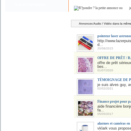
Autres Catégories
ou
j
Annonces Audio / Vidéo dans la même 
pointeur laser astrono
http://www.lazerpui
d...
20/08/2015
OFFRE DE PRÊT / 
offre de prêt série
bes...
01/07/2020
TÉMOIGNAGE DE 
je suis alves guy, a
02/02/2021
Finance projet pour pa
aide financière bonj
fa...
05/05/2017
alarmes et caméras en
vklark vous propose