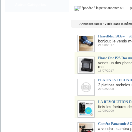
Autres Catégories
ou
j
Annonces Audio / Vidéo dans la même 
Hasselblad 503cw + obj
bonjour, je vends m
26/08/2017
Phase One P25 Dos n
vends un dos phase
(no...
18/07/2017
PLATINES TECHNIC
2 platines technics 
20/02/2008
LA REVOLUTION D
finis les factures 
12/05/2009
Caméra Panasonic A
a vendre : caméra p