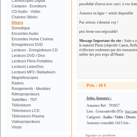
Camescopes Digital
possibilité d'envoi avec suivi. à vos frais
Casques - Ecouteurs
.
CD Audio - Vidéo
Annonce en ligne = article disponible
Chaines Stéréo
.
Pas sérieux s'abstenir svp !
Divers
.
Domotique
prix ferme non négociable!
Enceintes Audio
Enceintes Home Cinéma
Message Important du site :
Suite a u
Enregistreurs DVD
le materiel Photo (objectifs Canon, Refl
n'effectuer seulement que des transacti
Lecteurs - Enregistreurs CD
méfier des prix trops all?éhants
Lecteurs DVD / Divx
Lecteurs Films Portables
Lecteurs LaserDisc
Lecteurs MP3 / Balladeurs
Magnétoscopes
Radios
Prix : 10 €
Rangements - Meubles
Rétroprojecteurs
Infos Annonce :
Satelittes - TNT
Téléviseurs
Annonce Ref : 791857
Téléviseurs LCD
Lieu : Goussainville (95)-
Voir Cart
Téléviseurs Plasma
Catégorie :
Audio / Vidéo
/
Divers
Vidéoprojecteurs
Annonce consultée 1415 fois -
Vinyls
Signaler un problème