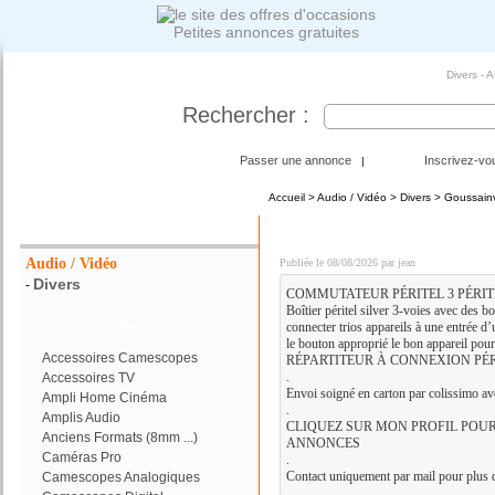
Petites annonces gratuites
Divers - 
Rechercher :
Passer une annonce
Inscrivez-vo
|
Accueil
>
Audio / Vidéo
>
Divers
> Goussainvi
Votre Recherche :
Boitier peritel 3 voies +
Audio / Vidéo
Publiée le 08/08/2026 par jean
Divers
-
COMMUTATEUR PÉRITEL 3 PÉRITE
Boîtier péritel silver 3-voies avec des b
Audio / Vidéo
connecter trios appareils à une entrée d’
le bouton approprié le bon appareil pou
Accessoires Camescopes
RÉPARTITEUR À CONNEXION PÉR
.
Accessoires TV
Envoi soigné en carton par colissimo a
Ampli Home Cinéma
.
Amplis Audio
CLIQUEZ SUR MON PROFIL POUR
Anciens Formats (8mm ...)
ANNONCES
Caméras Pro
.
Contact uniquement par mail pour plus d
Camescopes Analogiques
.