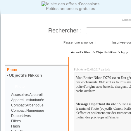
Petites annonces gratuites
Object
Rechercher :
Passer une annonce
Inscrivez-vo
|
Accueil
>
Photo
>
Objectifs Nikkon
> Appy
Votre Recherche :
BOITIER NIKON D750 (co
Photo
Publiée le 02/06/2017 par jack
Objectifs Nikkon
-
Mon Boitier Nikon D750 est en État gé
déclenchements 3996 et il es fournis av
Photo
boite d'origine avec batterie, chargeur, 
cache oculaire
Accesoires Appareil
Appareil Instantanée
Message Important du site :
Suite a u
Compact Argentique
le materiel Photo (objectifs Canon, Refl
Compact Numérique
n'effectuer seulement que des transacti
Diapositives
méfier des prix trops all?éhants
Filtres
Flash