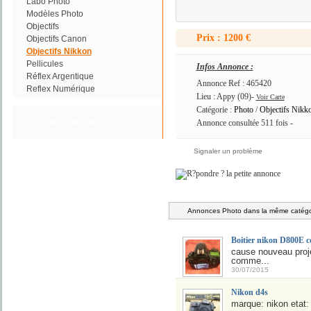
Labo Photo
Modèles Photo
Objectifs
Prix : 1200 €
Objectifs Canon
Objectifs Nikkon
Pellicules
Infos Annonce :
Réflex Argentique
Annonce Ref : 465420
Reflex Numérique
Lieu : Appy (09)-
Voir Carte
Catégorie :
Photo
/
Objectifs Nikk
Autres Catégories
Annonce consultée 511 fois -
Signaler un problème
Annonces Photo dans la même catégor
Boitier nikon D800E 
cause nouveau proje
comme...
30/07/2015
Nikon d4s
marque: nikon etat: