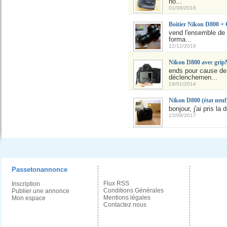
no...
01/08/2016
Boitier Nikon D800 + 
vend l'ensemble de
forma...
12/12/2016
Nikon D800 avec gri
ends pour cause de 
déclenchemen...
19/01/2014
Nikon D800 (état neuf
bonjour, j'ai pris l
15/09/2017
Passetonannonce
Flux RSS
Inscription
Conditions Générales
Publier une annonce
Mentions légales
Mon espace
Contactez nous