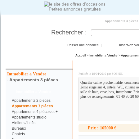
Petites annonces gratuites
Appartements 3 pièces -
Rechercher :
Passer une annonce
Inscrivez-vo
|
Accueil
>
Immobilier a Vendre
>
Appartement
Votre Recherche :
AUX PORTES DE LA CA
Immobilier a Vendre
Publiée le 19/04/2010 par SOPHIE
Appartements 3 pièces
-
Quartier calme proche mairie, commerces
2ème étage sur 4, entrée, WC, cuisine a
Immobilier a Vendre
salle de bain, cave, box, interphone. Pr
plus de renseignements. 01 40 86 20 60 
Appartements 2 pièces
Appartements 3 pièces
Appartements 4 pièces et +
Appartements studio
Ateliers / Lofts
Prix : 165000 €
Bureaux
Chalets