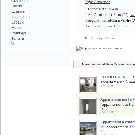
Commerces
Infos Annonce :
Divers
Annonce Ref : 158450
Etranger
Lieu : Asnières-sur-Seine (92)-
Voi
Immeubles
Catégorie :
Immobilier a Vendre
/
A
Locaux
Annonce consultée 1127 fois -
Maisons
Parkings
Terrains
Signaler un problème
Villas
Autres Catégories
Annonces Immobilier a Vendre dans la
APPARTEMENT T 3 a
appartement t 3 ave
17/09/2012
Appartement neuf a V
l'appartement est s
la...
05/04/2010
Appartement à vendre
joli appartement si
loi...
24/10/2010